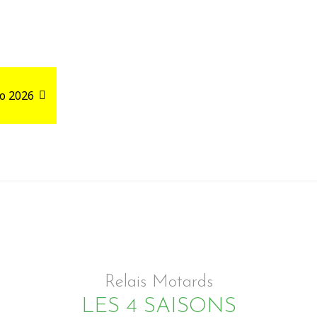
o 2026
Road Trips
Relais autour de votre GPX
Relais Motards
LES 4 SAISONS