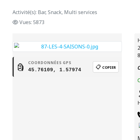
Activité(s): Bar, Snack, Multi services
Vues: 5873
H
2
8
COORDONNÉES GPS
🗿
📋
C
COPIER
45.76109, 1.57974
C