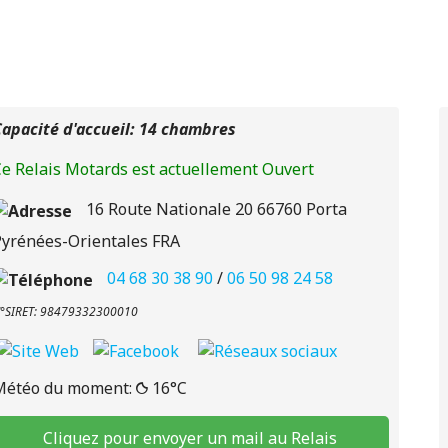
apacité d'accueil: 14 chambres
e Relais Motards est actuellement Ouvert
16 Route Nationale 20
66760
Porta
Pyrénées-Orientales
FRA
04 68 30 38 90
/
06 50 98 24 58
°SIRET: 98479332300010
Météo du moment:
16°C
Cliquez pour envoyer un mail au Relais