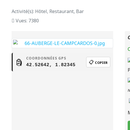
Activité(s): Hôtel, Restaurant, Bar
Vues: 7380
C
C
COORDONNÉES GPS
🗿
📋
COPIER
42.52642, 1.82345
N