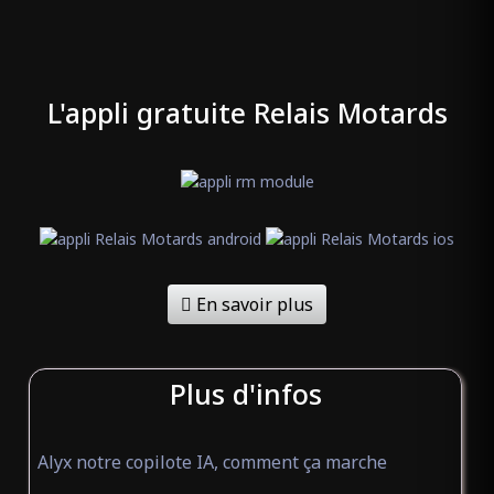
BAR DU CENTRE
(ouvert)
Bar
L'appli gratuite Relais Motards
Saint-Jean-en-Royans Drôme
26190
BAR L'ENDROIT
(ouvert)
Bar
Rogliano Haute-Corse 20247
En savoir plus
BAR LE CENTRAL
(ouvert)
Bar
Plus d'infos
Roquebillière Alpes-Maritimes
06450
Alyx notre copilote IA, comment ça marche