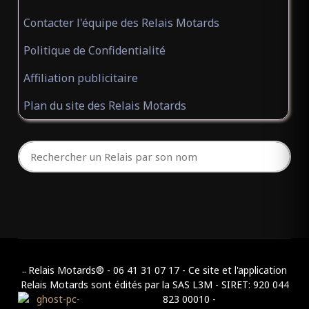
Contacter l'équipe des Relais Motards
BOULANGERIE PATISSERIE LE FOURNIL DE L'OURS
(ouvert)
Politique de Confidentialité
Bar
Affiliation publicitaire
VIELLE-AURE Hautes-
Pyrénées 65170
Plan du site des Relais Motards
BRASSERIE BAR DU PONT
(ouvert)
Bar
Crest Drôme 26400
BRASSERIE DES ANGES
(ouvert)
Bar
Relais Motards® - 06 41 31 07 17 - Ce site et l'application
--
Chamboulive Corrèze 19450
Relais Motards sont édités par la SAS L3M - SIRET: 920 044
823 00010 -