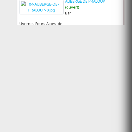
AUBERGE DE PRALOUP
(ouvert)
Bar
Uvernet-Fours Alpes-de-
Haute-Provence 04400
AUBERGE DU FROMAGER
(ouvert)
Bar
Saint-Didier-sur-Doulon
Haute-Loire 43440
AUBERGE DU TARNON
(ouvert)
Bar
Vebron Lozère 48400