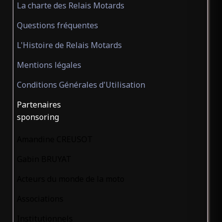
La charte des Relais Motards
BAR LE NATIONAL
(ouvert)
Questions fréquentes
Bar
L'Histoire de Relais Motards
Foncine-le-Haut Jura 39460
Mentions légales
Conditions Générales d'Utilisation
BASILIC SAINT FRED
(ouvert)
Partenaires
Bar
sponsoring
Castillon-en-Couserans
Ariège 09800
Amandine CREUSOT
BIKE S N BAR
Gabin BRUYAT
(ouvert)
Bar
Acteurs du monde de la moto
Roaillan Gironde 33210
Associations
Institutionnels