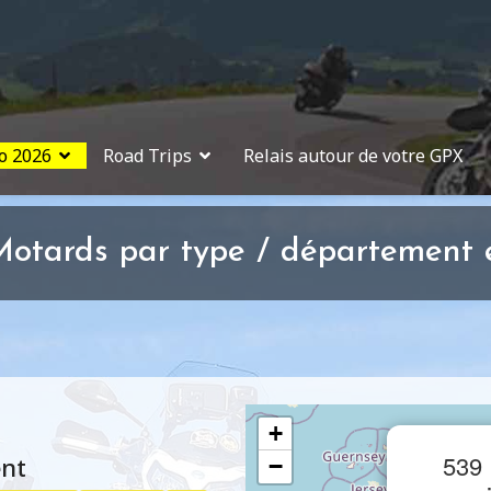
o 2026
Road Trips
Relais autour de votre GPX
otards par type / département e
+
539 
ent
−