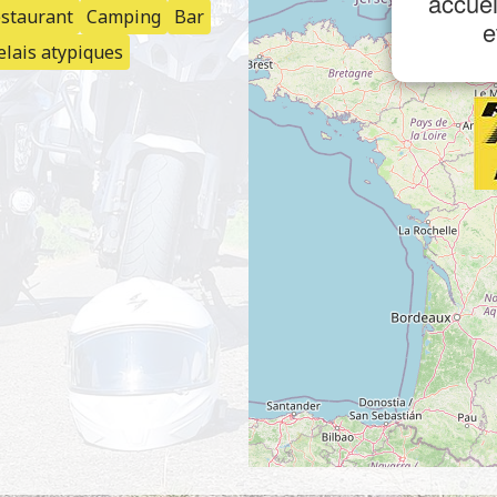
accuei
staurant
Camping
Bar
e
elais atypiques