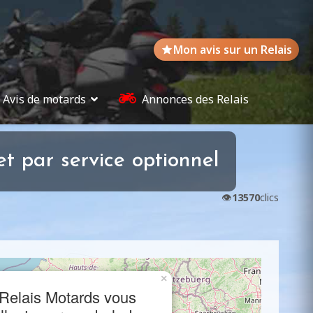
Mon avis sur un Relais
Avis de motards
Annonces des Relais
t par service optionnel
👁️
13570
clics
×
Relais Motards vous