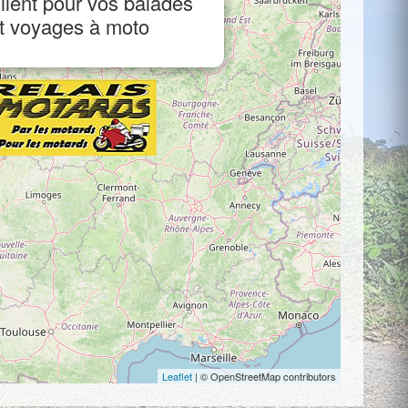
llent pour vos balades
t voyages à moto
Leaflet
| © OpenStreetMap contributors