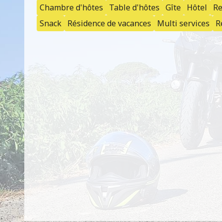
Chambre d'hôtes
Table d'hôtes
Gîte
Hôtel
Re
Snack
Résidence de vacances
Multi services
R