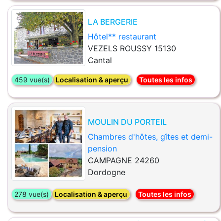
LA BERGERIE
Hôtel** restaurant
VEZELS ROUSSY 15130
Cantal
459 vue(s)
Localisation & aperçu
Toutes les infos
MOULIN DU PORTEIL
Chambres d'hôtes, gîtes et demi-
pension
CAMPAGNE 24260
Dordogne
278 vue(s)
Localisation & aperçu
Toutes les infos