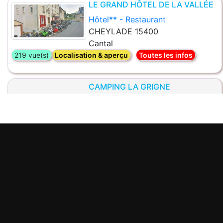
LE GRAND HÔTEL DE LA VALLÉE
Hôtel** - Restaurant
CHEYLADE 15400
Cantal
219 vue(s)
Localisation & aperçu
Toutes les infos
CAMPING LA GRIGNE
Bienvenue au camping*** La
Grigne !
Le Porge 33680
Gironde
202 vue(s)
Localisation & aperçu
Toutes les infos
LE MAS DES AMANDIERS
Hôtel restaurant bar
Graveson 13690
Bouches-du-Rhône