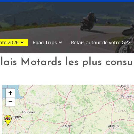
oto 2026
Road Trips
Relais autour de votre GPX
lais Motards les plus cons
+
−