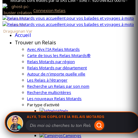
Motards sont édités par la SAS L3M - SIRET: 920 044 823 00010 -
Connexion Relais
Accueil
Trouver un Relais
Avec Alyx l'IA Relais Motards
Carte de tous les Relais Motards®
Relais Motards par région
Relais Motards par département
Autour de n'importe quelle ville
Les Relais à l'étranger
Recherche un Relais par son nom
Recherche multicritères
Les nouveaux Relais Motards
Par type d'activité
Hôtels
Restaurants
ALYX, TON COPILOTE IA RELAIS MOTARDS
Snack
Bars
Campings