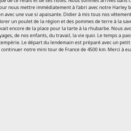
ue de ce relais et de ses hôtes. Nous sommes arrivés dans 
pour nous mettre immédiatement à l’abri avec notre Harley bi
n avec une vue si apaisante. Didier à mis tous nos vêtement
t dorer un poulet de la région et des pommes de terre à la sa
 avait encore de la place pour la tarte à la rhubarbe. Nous av
oyages, de nos enfants, du travail, la vie quoi. Le temps a
empérie. Le départ du lendemain est préparé avec un petit d
 continuer notre mini tour de France de 4500 km. Merci à eux 