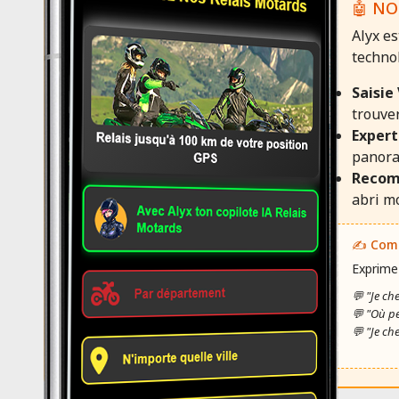
🤖 NO
Alyx es
technol
Saisie
trouver
Expert
panora
Recom
abri mo
✍️ Comm
Exprime
💬 "Je ch
💬 "Où p
💬 "Je ch