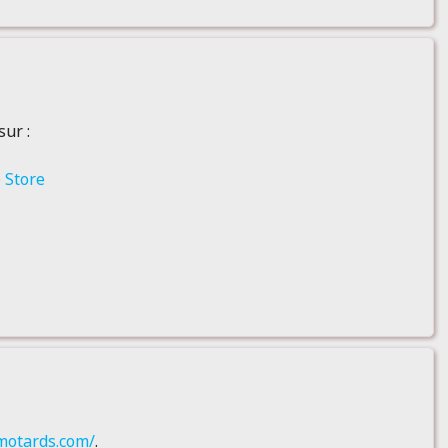
sur :
 Store
-motards.com/
.