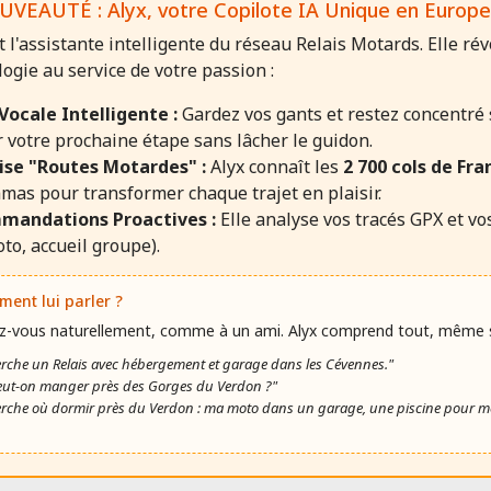
UVEAUTÉ : Alyx, votre Copilote IA Unique en Europe
t l'assistante intelligente du réseau Relais Motards. Elle ré
ogie au service de votre passion :
 Vocale Intelligente :
Gardez vos gants et restez concentré 
 votre prochaine étape sans lâcher le guidon.
ise "Routes Motardes" :
Alyx connaît les
2 700 cols de Fra
mas pour transformer chaque trajet en plaisir.
mandations Proactives :
Elle analyse vos tracés GPX et vo
to, accueil groupe).
ent lui parler ?
z-vous naturellement, comme à un ami. Alyx comprend tout, même si l
erche un Relais avec hébergement et garage dans les Cévennes."
eut-on manger près des Gorges du Verdon ?"
erche où dormir près du Verdon : ma moto dans un garage, une piscine pour mo