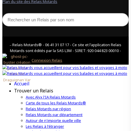
Plan du site des Relais Motards
Relais Motards® - 06 41 31 07 17 - Ce site et l'application Relais
--
Motards sont édités par la SAS L3M - SIRET: 920 044 823 00010 -
Connexion Relais
Accueil
Trouver un Relais
Avec Alyx l'IA Relais Motards
Carte de tous les Relais Motards®
Relais Motards par région
Relais Motards par département
Autour de n'importe quelle ville
Les Relais à l'étranger