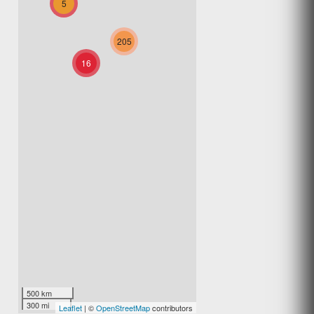
Restaurant
5
205
Gréolières Alpes-Maritimes
16
06620
AUBERGE C'EST LA VIE
(ouvert)
Restaurant
CHANÉAC Ardèche 07310
AUBERGE DE GERM
(ouvert)
Restaurant
GERM Hautes-Pyrénées 65240
500 km
300 mi
Leaflet
| ©
OpenStreetMap
contributors