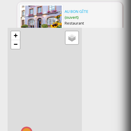
AU BON GÎTE
(ouvert)
Restaurant
+
Senones Vosges 88210
−
AU GOÛT DU RISOUX
(ouvert)
Restaurant
Bellefontaine Jura 39400
AUBERGE ALPINA
(ouvert)