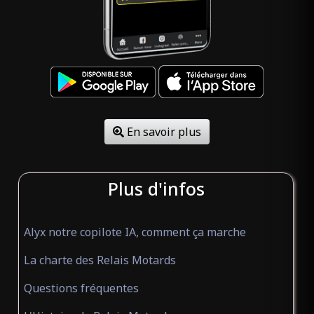
(ouvert)
Restaurant
Uvernet-Fours Alpes-de-
Haute-Provence 04400
AUBERGE DES MONTAUDS
(ouvert)
En savoir plus
Restaurant
VILLARD DE LANS Isère 38250
Plus d'infos
AUBERGE DU BACHELARD
Alyx notre copilote IA, comment ça marche
(ouvert)
Restaurant
La charte des Relais Motards
UVERNET-FOURS Alpes-de-
Haute-Provence 04400
Questions fréquentes