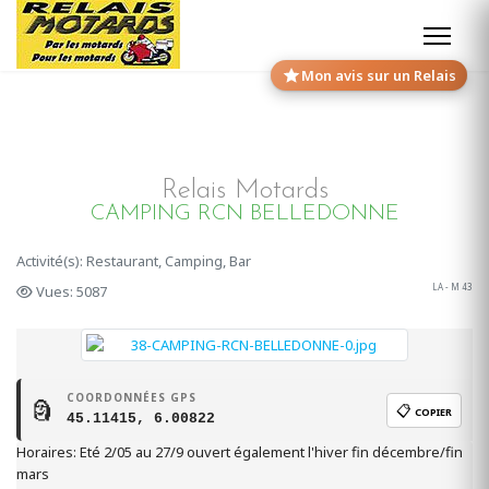
Mon avis sur un Relais
Relais Motards
CAMPING RCN BELLEDONNE
Activité(s): Restaurant, Camping, Bar
LA - M 43
Vues: 5087
COORDONNÉES GPS
🗿
📋
COPIER
45.11415, 6.00822
Horaires: Eté 2/05 au 27/9 ouvert également l'hiver fin décembre/fin
mars