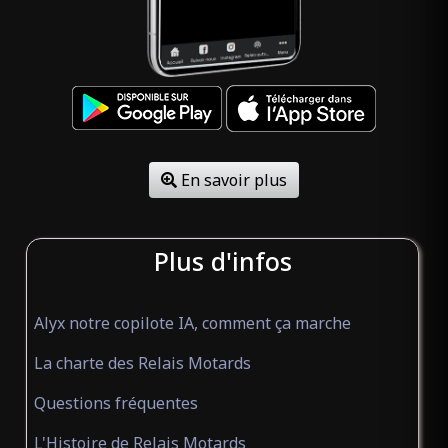
MESNIL-FOLLEMPRISE Seine-
Maritime 76660
CHAMBRES D'HÔTES DU PONT CANAL
(ouvert)
Gîte
En savoir plus
Cuffy Cher 18150
Plus d'infos
CHÂTEAU D'ESCART
(ouvert)
Alyx notre copilote IA, comment ça marche
Gîte
Arvillard Savoie 73110
La charte des Relais Motards
Questions fréquentes
CHÂTEAU DE CAMURAC
(ouvert)
L'Histoire de Relais Motards
Gîte