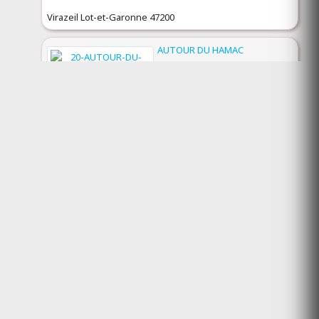
Virazeil Lot-et-Garonne 47200
AUTOUR DU HAMAC
(ouvert)
Gîte
MOLTIFAO Haute-Corse 20218
AUX STUDIOS DU PARC
(ouvert)
Gîte
PLOMBIÈRES-LES-BAINS
Vosges 88370
BEL CIANO FITOU
(ouvert)
Gîte