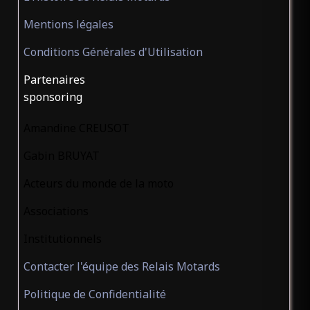
Mentions légales
CAMURAC Aude 11340
Conditions Générales d'Utilisation
CHÂTEAU DE SAINT CHAMARAND
Partenaires
(ouvert)
sponsoring
Gîte
Saint-Chamarand Lot 46310
Amandine CREUSOT
Gabin BRUYAT
CHEZ JEY ET SLYDE
Acteurs du monde de la moto
(ouvert)
Gîte
Associations
VINGRAU Pyrénées-
Institutionnels
Orientales 66600
Contacter l'équipe des Relais Motards
Politique de Confidentialité
CRÊPERIE AU COIN TRANQUILLE