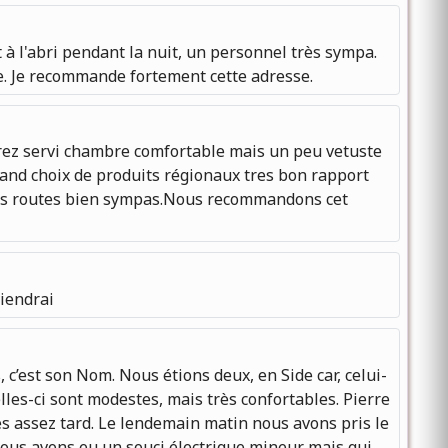
à l'abri pendant la nuit, un personnel très sympa.
e. Je recommande fortement cette adresse.
erez servi chambre comfortable mais un peu vetuste
grand choix de produits régionaux tres bon rapport
tites routes bien sympas.Nous recommandons cet
viendrai
, c’est son Nom. Nous étions deux, en Side car, celui-
lles-ci sont modestes, mais très confortables. Pierre
és assez tard. Le lendemain matin nous avons pris le
, nous avons eu un souci électrique mineur mais qui