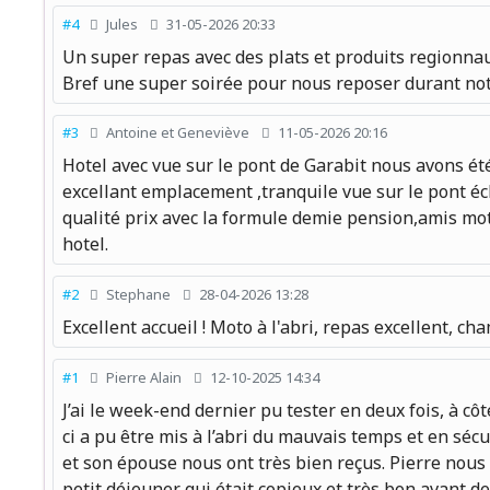
#4
Jules
31-05-2026 20:33
Un super repas avec des plats et produits regionnau
Bref une super soirée pour nous reposer durant not
#3
Antoine et Geneviève
11-05-2026 20:16
Hotel avec vue sur le pont de Garabit nous avons é
excellant emplacement ,tranquile vue sur le pont écl
qualité prix avec la formule demie pension,amis mot
hotel.
#2
Stephane
28-04-2026 13:28
Excellent accueil ! Moto à l'abri, repas excellent, c
#1
Pierre Alain
12-10-2025 14:34
J’ai le week-end dernier pu tester en deux fois, à côt
ci a pu être mis à l’abri du mauvais temps et en séc
et son épouse nous ont très bien reçus. Pierre nous
petit déjeuner qui était copieux et très bon avant d