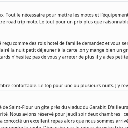
x. Tout le nécessaire pour mettre les motos et l'équipement 
re road trip moto. Le tout pour un prix plus que raisonnabl
té reçu comme des rois hotel de famille demandez et vous s
airé la nuit petit déjeuner à la carte ,on y mange bien un 
ards n'hesitez pas de vous y arreter de plus il y a des pe
hambre confortable. Le top pour une ou plusieurs nuits. J'y re
é de Saint-Flour un gîte près du viaduc du Garabit. D’ailleurs
urité. Nous avions réservé pour jeudi soir deux chambres , ce
 a concocté un excellent repas alors que nous sommes arriv
e reprendre la route. Dimanche, sur le retour, de notre trip