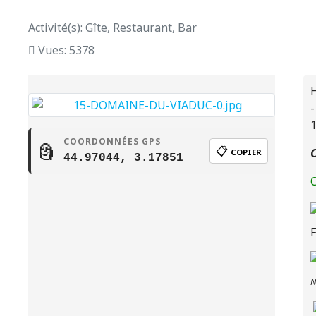
Activité(s): Gîte, Restaurant, Bar
Vues: 5378
H
-
1
COORDONNÉES GPS
🗿
📋
C
COPIER
44.97044, 3.17851
C
N