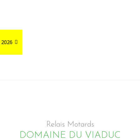
 2026
Road Trips
Relais autour de votre GPX
Relais Motards
DOMAINE DU VIADUC