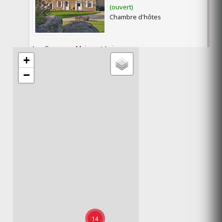
(ouvert)
Chambre d'hôtes
Les Cerqueux Maine-et-Loire
49360
+
−
AU DESSUS DE PARADY
(ouvert)
Chambre d'hôtes
GILLONAY Isère 38260
AU GÎTE DE SAINT PEYRE
(ouvert)
Chambre d'hôtes
Ribeyret Hautes-Alpes 05150
14