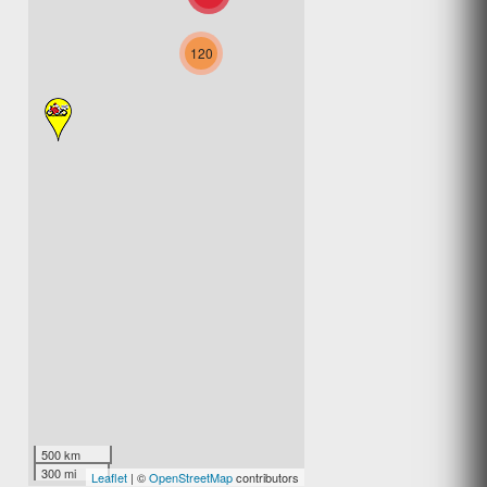
AU PONT DE LA GINÉZE
(ouvert)
120
Chambre d'hôtes
BARJAC Lozère 48000
AU PRÉ DES SAISONS
(ouvert)
Chambre d'hôtes
Les Avanchers-Valmorel
Savoie 73260
AUBERGE DU CAMPOS
(ouvert)
Chambre d'hôtes
ST PIERRE DU CHAMP Haute-
500 km
Loire 43810
300 mi
Leaflet
| ©
OpenStreetMap
contributors