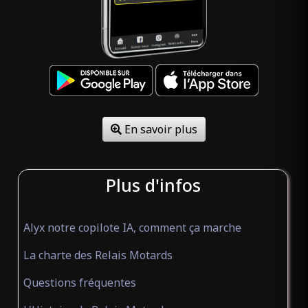
AUTOUR DU HAMAC
(ouvert)
Chambre d'hôtes
MOLTIFAO Haute-Corse 20218
BACH IN ONE
En savoir plus
(ouvert)
Chambre d'hôtes
Saint-Yorre Allier 03270
Plus d'infos
BREIZH MOTO DODO
(ouvert)
Alyx notre copilote IA, comment ça marche
Chambre d'hôtes
La charte des Relais Motards
Quistinic Morbihan 56310
Questions fréquentes