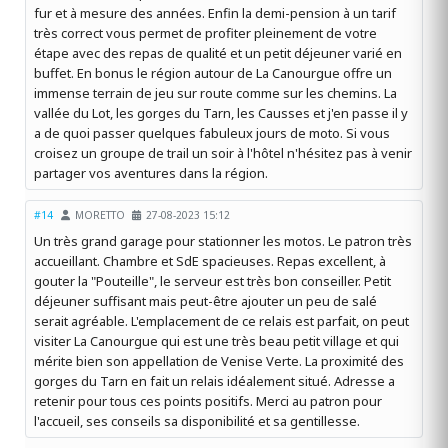
fur et à mesure des années. Enfin la demi-pension à un tarif
très correct vous permet de profiter pleinement de votre
étape avec des repas de qualité et un petit déjeuner varié en
buffet. En bonus le région autour de La Canourgue offre un
immense terrain de jeu sur route comme sur les chemins. La
vallée du Lot, les gorges du Tarn, les Causses et j'en passe il y
a de quoi passer quelques fabuleux jours de moto. Si vous
croisez un groupe de trail un soir à l'hôtel n'hésitez pas à venir
partager vos aventures dans la région.
#14
MORETTO
27-08-2023 15:12
Un très grand garage pour stationner les motos. Le patron très
accueillant. Chambre et SdE spacieuses. Repas excellent, à
gouter la "Pouteille", le serveur est très bon conseiller. Petit
déjeuner suffisant mais peut-être ajouter un peu de salé
serait agréable. L'emplacement de ce relais est parfait, on peut
visiter La Canourgue qui est une très beau petit village et qui
mérite bien son appellation de Venise Verte. La proximité des
gorges du Tarn en fait un relais idéalement situé. Adresse a
retenir pour tous ces points positifs. Merci au patron pour
l'accueil, ses conseils sa disponibilité et sa gentillesse.