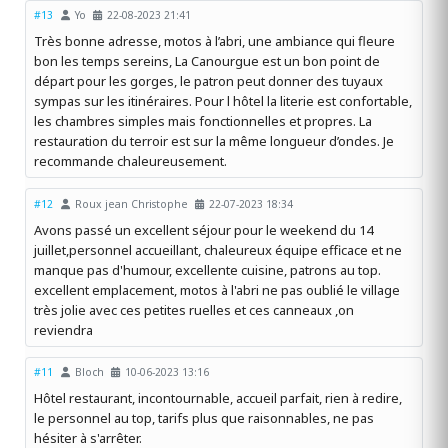
#13
Yo
22-08-2023 21:41
Très bonne adresse, motos à l’abri, une ambiance qui fleure
bon les temps sereins, La Canourgue est un bon point de
départ pour les gorges, le patron peut donner des tuyaux
sympas sur les itinéraires. Pour l hôtel la literie est confortable,
les chambres simples mais fonctionnelles et propres. La
restauration du terroir est sur la même longueur d’ondes. Je
recommande chaleureusement.
#12
Roux jean Christophe
22-07-2023 18:34
Avons passé un excellent séjour pour le weekend du 14
juillet,personnel accueillant, chaleureux équipe efficace et ne
manque pas d'humour, excellente cuisine, patrons au top.
excellent emplacement, motos à l'abri ne pas oublié le village
très jolie avec ces petites ruelles et ces canneaux ,on
reviendra
#11
Bloch
10-06-2023 13:16
Hôtel restaurant, incontournable, accueil parfait, rien à redire,
le personnel au top, tarifs plus que raisonnables, ne pas
hésiter à s'arrêter.