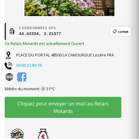
COORDONNÉES GPS
🗿
📋
COPIER
44.43334, 3.21377
Ce Relais Motards est actuellement Ouvert
PLACE DU PORTAL
48500
LA CANOURGUE
Lozère
FRA
04 66 32 80 18
Météo du moment:
31°C
Cliquez pour envoyer un mail au Relais
Motards