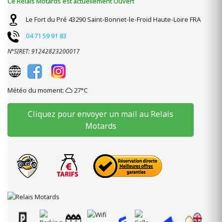
Ce Relais Motards est actuellement Ouvert
Le Fort du Pré
43290
Saint-Bonnet-le-Froid
Haute-Loire
FRA
04 71 59 91 83
N°SIRET: 91242823200017
Météo du moment:
27°C
Cliquez pour envoyer un mail au Relais
Motards