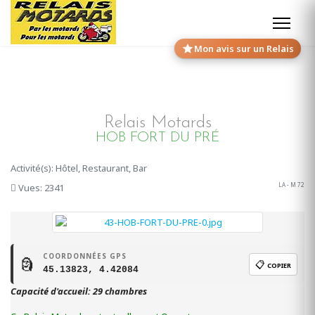
Mon avis sur un Relais
Relais Motards
HOB FORT DU PRÉ
Activité(s): Hôtel, Restaurant, Bar
LA - M 72
Vues: 2341
COORDONNÉES GPS
🗿
📋
COPIER
45.13823, 4.42084
Capacité d'accueil: 29 chambres