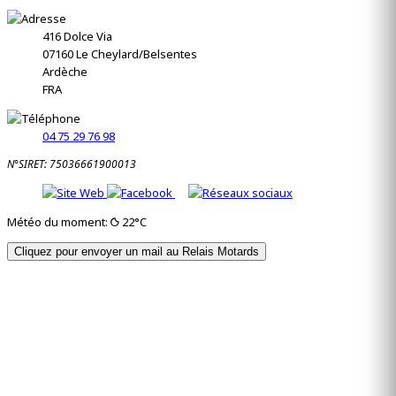
416 Dolce Via
07160
Le Cheylard/Belsentes
Ardèche
FRA
04 75 29 76 98
N°SIRET: 75036661900013
Météo du moment:
22°C
Cliquez pour envoyer un mail au Relais Motards