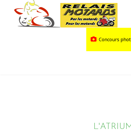
Accueil
Trouver un Relais
Concours phot
Agenda
Devenir Relais Motards
L'ATRIU