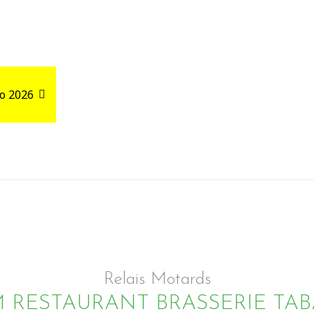
o 2026
Road Trips
Relais autour de votre GPX
Relais Motards
M RESTAURANT BRASSERIE TA