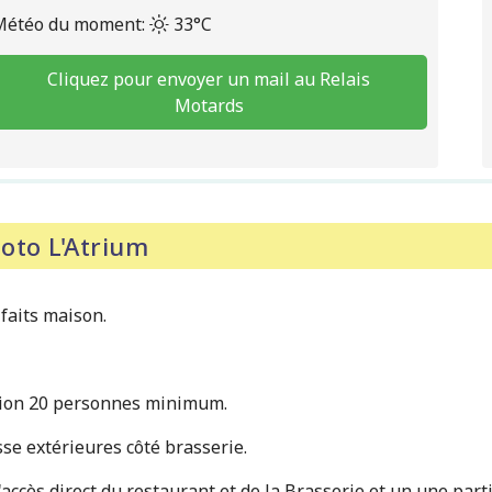
Météo du moment:
33°C
Cliquez pour envoyer un mail au Relais
Motards
oto L'Atrium
 faits maison.
vation 20 personnes minimum.
sse extérieures côté brasserie.
accès direct du restaurant et de la Brasserie et un une part