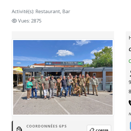
Activité(s): Restaurant, Bar
Vues: 2875
H
C
C
9
N
COORDONNÉES GPS
🗿
📋
COPIER