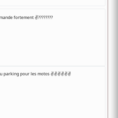
ommande fortement ✌????????️
u parking pour les motos ✌️✌️✌️✌️✌️✌️