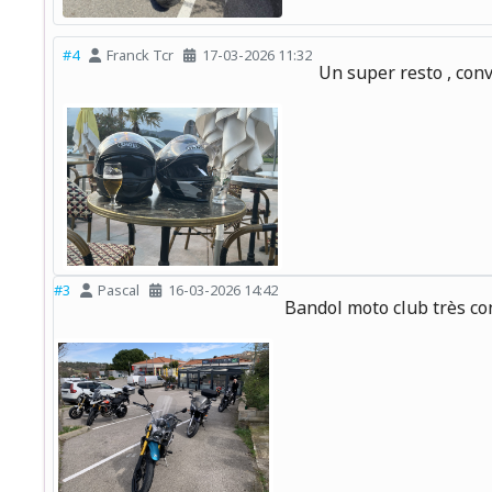
#4
Franck Tcr
17-03-2026 11:32
Un super resto , conv
#3
Pascal
16-03-2026 14:42
Bandol moto club très con