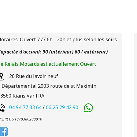
oraires: Ouvert 7 /7 6h - 20h et plus selon les soirs.
apacité d'accueil: 90 (intérieur) 60 ( extérieur)
e Relais Motards est actuellement Ouvert
20 Rue du lavoir neuf
 Départemental 2003 route de st Maximin
83560
Rians
Var
FRA
04 94 77 33 64
/
06 25 29 42 90
°SIRET: 91870380200010