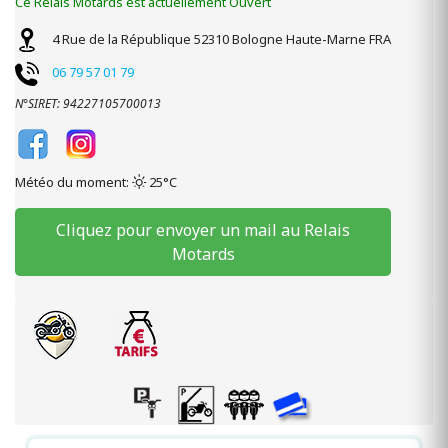
Ce Relais Motards est actuellement Ouvert
4 Rue de la République
52310
Bologne
Haute-Marne
FRA
06 79 57 01 79
N°SIRET: 94227105700013
Météo du moment:
25°C
Cliquez pour envoyer un mail au Relais
Motards