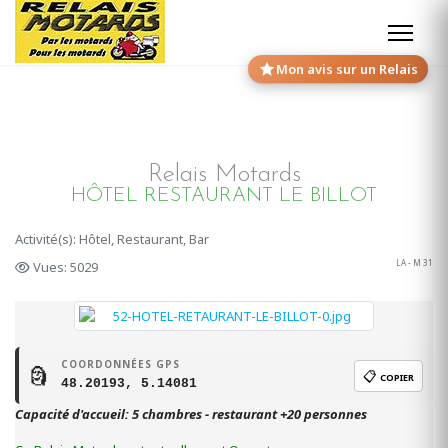
Mon avis sur un Relais
Relais Motards
HÔTEL RESTAURANT LE BILLOT
Activité(s): Hôtel, Restaurant, Bar
LA - M 31
Vues: 5029
COORDONNÉES GPS
🗿
📋
COPIER
48.20193, 5.14081
Capacité d'accueil: 5 chambres - restaurant +20 personnes