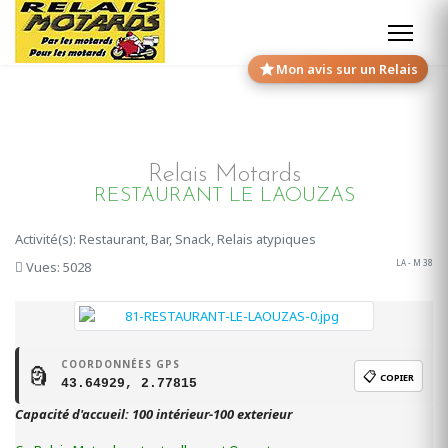
Mon avis sur un Relais
Relais Motards
RESTAURANT LE LAOUZAS
Activité(s): Restaurant, Bar, Snack, Relais atypiques
LA - M 38
Vues: 5028
COORDONNÉES GPS
🗿
📋
COPIER
43.64929, 2.77815
Capacité d'accueil: 100 intérieur-100 exterieur