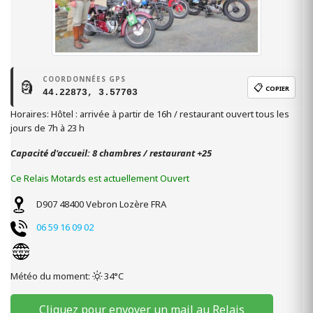
COORDONNÉES GPS
🗿
📋
COPIER
44.22873, 3.57703
Horaires: Hôtel : arrivée à partir de 16h / restaurant ouvert tous les
jours de 7h à 23 h
Capacité d'accueil: 8 chambres / restaurant +25
Ce Relais Motards est actuellement Ouvert
D907
48400
Vebron
Lozère
FRA
06 59 16 09 02
Météo du moment:
34°C
Cliquez pour envoyer un mail au Relais