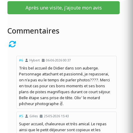
Après une visite, j'ajoute mon avis
Commentaires
#6
Hybert
06-06-2026 00:37
Très bel accueil de Didier dans son auberge.
Personnage attachant et passionné, je repasserai,
on n'a pas eu le temps de parler photos????. Merci
en tout cas pour ces bons moments et ses bons
plans de pistes magnifiques durant ce court séjour.
Belle étape sans prise de tête. Oliv' le motard
pêcheur photographe ✌️.
#5
Gilles
25-05-2026 15:43
Super accueil, chaleureux et très amical. Le repas
ainsi que le petit déjeuner sont copieux et les