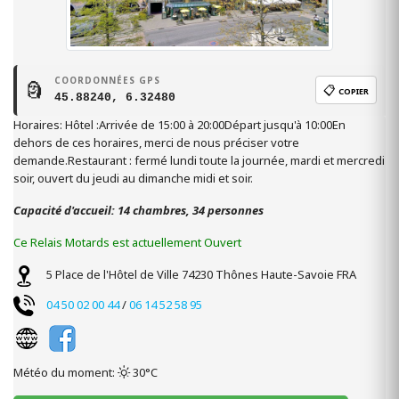
COORDONNÉES GPS
🗿
📋
COPIER
45.88240, 6.32480
Horaires: Hôtel :Arrivée de 15:00 à 20:00Départ jusqu'à 10:00En
dehors de ces horaires, merci de nous préciser votre
demande.Restaurant : fermé lundi toute la journée, mardi et mercredi
soir, ouvert du jeudi au dimanche midi et soir.
Capacité d'accueil: 14 chambres, 34 personnes
Ce Relais Motards est actuellement Ouvert
5 Place de l'Hôtel de Ville
74230
Thônes
Haute-Savoie
FRA
04 50 02 00 44
/
06 14 52 58 95
Météo du moment:
30°C