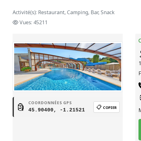
Activité(s): Restaurant, Camping, Bar, Snack
Vues: 45211
C
COORDONNÉES GPS
🗿
📋
COPIER
45.90400, -1.21521