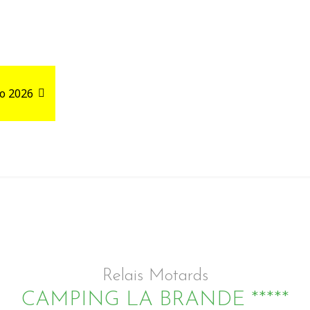
o 2026
Road Trips
Relais autour de votre GPX
Relais Motards
CAMPING LA BRANDE *****