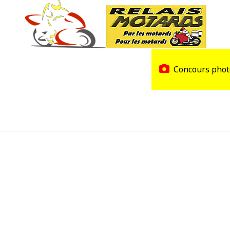
Accueil
Trouver un Relais
Concours phot
Agenda
Devenir Relais Motards