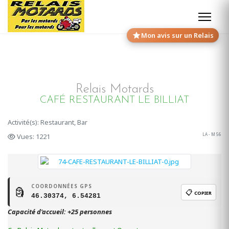
Mon avis sur un Relais
Relais Motards
CAFÉ RESTAURANT LE BILLIAT
Activité(s): Restaurant, Bar
LA - M 56
Vues: 1221
COORDONNÉES GPS
🗿
📋
COPIER
46.30374, 6.54281
Capacité d'accueil: +25 personnes