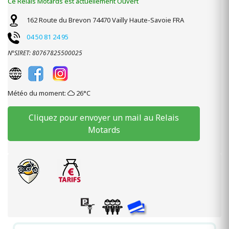
Ce Relais Motards est actuellement Ouvert
162 Route du Brevon
74470
Vailly
Haute-Savoie
FRA
04 50 81 24 95
N°SIRET: 80767825500025
Météo du moment:
26°C
Cliquez pour envoyer un mail au Relais
Motards