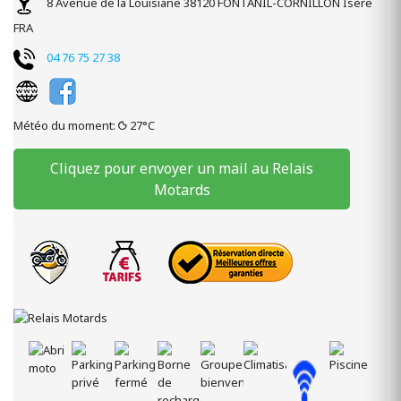
8 Avenue de la Louisiane
38120
FONTANIL-CORNILLON
Isère
FRA
04 76 75 27 38
Météo du moment:
27°C
Cliquez pour envoyer un mail au Relais
Motards