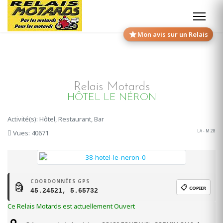
Mon avis sur un Relais
Relais Motards
HÔTEL LE NÉRON
Activité(s): Hôtel, Restaurant, Bar
LA - M 28
Vues: 40671
COORDONNÉES GPS
🗿
📋
COPIER
45.24521, 5.65732
Ce Relais Motards est actuellement Ouvert