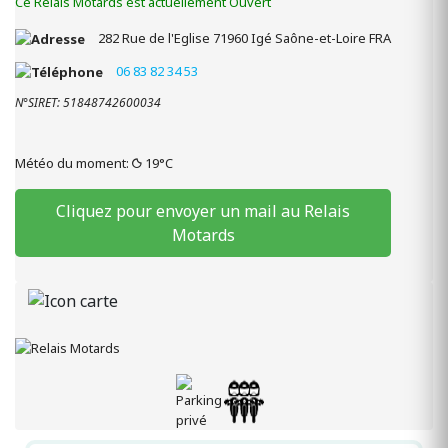
Ce Relais Motards est actuellement Ouvert
282 Rue de l'Eglise
71960
Igé
Saône-et-Loire
FRA
06 83 82 34 53
N°SIRET: 51848742600034
Météo du moment:
19°C
Cliquez pour envoyer un mail au Relais
Motards