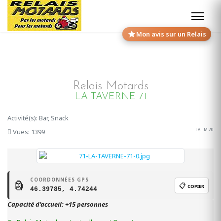
Mon avis sur un Relais
Relais Motards
LA TAVERNE 71
Activité(s): Bar, Snack
LA - M 20
Vues: 1399
COORDONNÉES GPS
🗿
📋
COPIER
46.39785, 4.74244
Capacité d'accueil: +15 personnes