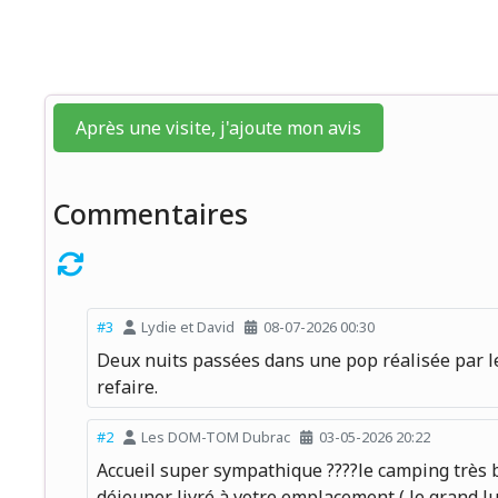
Après une visite, j'ajoute mon avis
Commentaires
#3
Lydie et David
08-07-2026 00:30
Deux nuits passées dans une pop réalisée par le 
refaire.
#2
Les DOM-TOM Dubrac
03-05-2026 20:22
Accueil super sympathique ????le camping très b
déjeuner livré à votre emplacement ( le grand