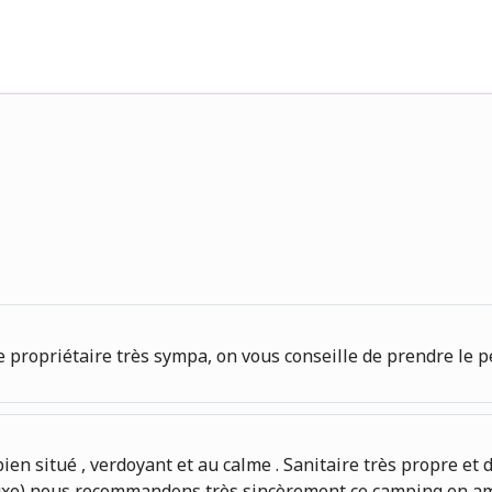
propriétaire très sympa, on vous conseille de prendre le pet
ien situé , verdoyant et au calme . Sanitaire très propre et
 luxe) nous recommandons très sincèrement ce camping en am