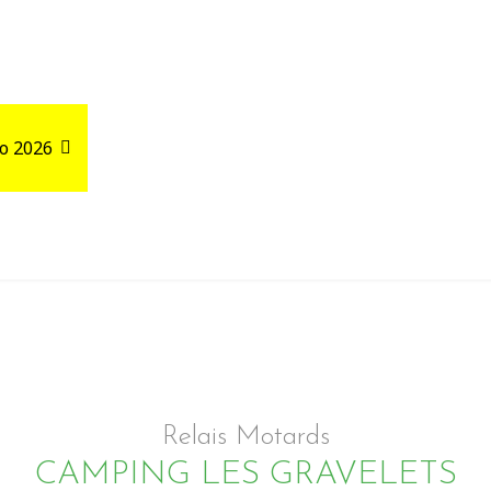
o 2026
Road Trips
Relais autour de votre GPX
Relais Motards
CAMPING LES GRAVELETS