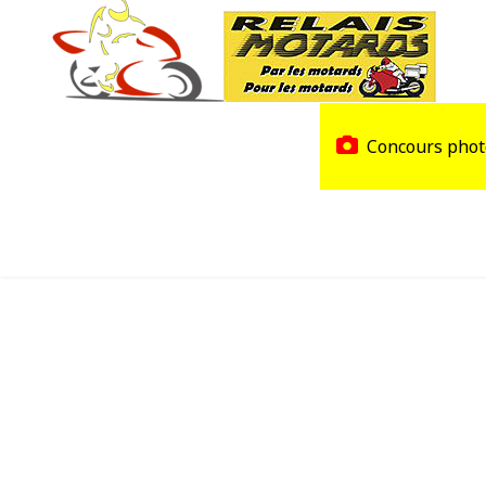
Accueil
Trouver un Relais
Concours phot
Agenda
Devenir Relais Motards