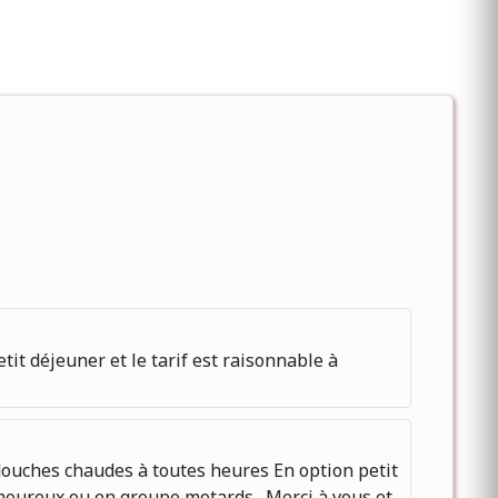
it déjeuner et le tarif est raisonnable à
 douches chaudes à toutes heures En option petit
oureux ou en groupe motards . Merci à vous et