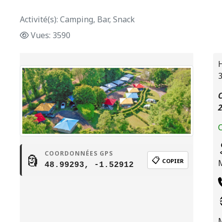
Activité(s): Camping, Bar, Snack
Vues: 3590
H
C
C
COORDONNÉES GPS
🗿
📋
COPIER
48.99293, -1.52912