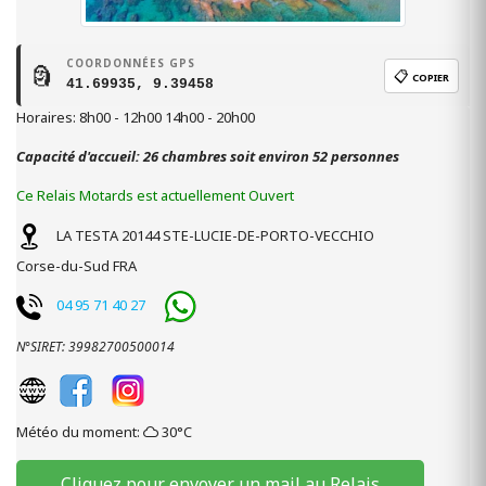
COORDONNÉES GPS
🗿
📋
COPIER
41.69935, 9.39458
Horaires: 8h00 - 12h00 14h00 - 20h00
Capacité d'accueil: 26 chambres soit environ 52 personnes
Ce Relais Motards est actuellement Ouvert
LA TESTA
20144
STE-LUCIE-DE-PORTO-VECCHIO
Corse-du-Sud
FRA
04 95 71 40 27
N°SIRET: 39982700500014
Météo du moment:
30°C
Cliquez pour envoyer un mail au Relais