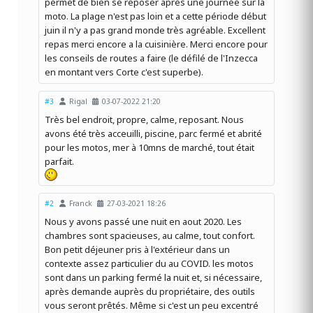
permet de bien se reposer après une journée sur la
moto. La plage n'est pas loin et a cette période début
juin il n'y a pas grand monde très agréable. Excellent
repas merci encore a la cuisinière. Merci encore pour
les conseils de routes a faire (le défilé de l'Inzecca
en montant vers Corte c'est superbe).
#3
Rigal
03-07-2022 21:20
Très bel endroit, propre, calme, reposant. Nous
avons été très acceuilli, piscine, parc fermé et abrité
pour les motos, mer à 10mns de marché, tout était
parfait.
#2
Franck
27-03-2021 18:26
Nous y avons passé une nuit en aout 2020. Les
chambres sont spacieuses, au calme, tout confort.
Bon petit déjeuner pris à l'extérieur dans un
contexte assez particulier du au COVID. les motos
sont dans un parking fermé la nuit et, si nécessaire,
après demande auprès du propriétaire, des outils
vous seront prêtés. Même si c'est un peu excentré