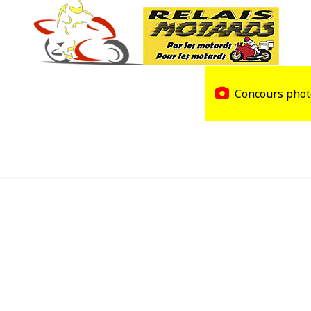
Accueil
Trouver un Relais
Concours phot
Agenda
Devenir Relais Motards