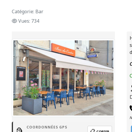
Catégorie: Bar
Vues: 734
H
s
C
C
N
COORDONNÉES GPS
🗿
📋
COPIER